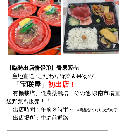
【臨時出店情報①】青果販売
産地直送 ‘
こだわり野菜＆果物の’
宝咲屋」
初出店！
「
有機栽培、低農薬栽培、その他 県南市場直
送野菜も販売！！
出店時間：午前８時半～
※商品なくなり次第終了
出店場所：中庭前通路