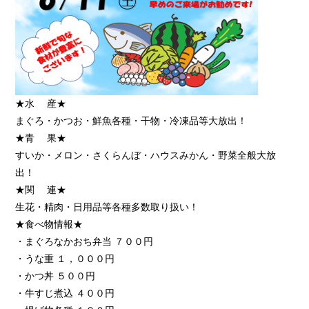
★水 産★
まぐろ・かつお・鮮魚各種・干物・冷凍品等大放出！
★青 果★
すいか・メロン・さくらんぼ・ハウスみかん
・野菜全般大放
出！
★関 連★
生花・精肉・日用品等各種多数取り扱い！
★食べ物情報★
・まぐろなかおち弁当 ７００円
・うな重 １，０００円
・かつ丼 ５００円
・牛すじ煮込 ４００円