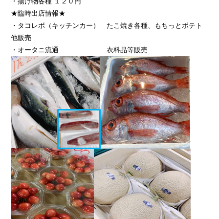
・揚げ物各種 １２０円
★臨時出店情報★
・タコレボ（キッチンカー） たこ焼き各種、もちっとポテト
他販売
・オータニ流通 衣料品等販売