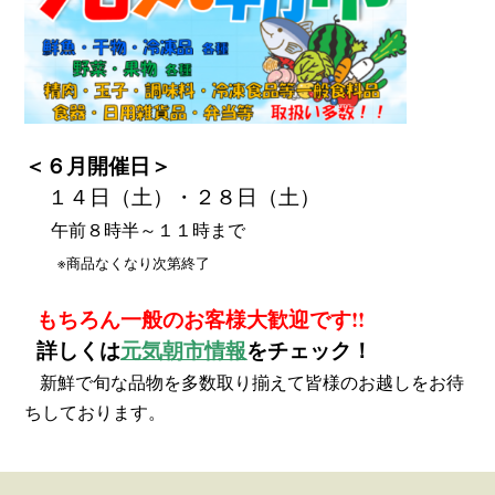
＜６月開催日＞
１４
日（土）・２８日（土）
午前８時半～１１時まで
※商品なくなり次第終了
もちろん一般のお客様大歓迎です!!
詳しくは
元気朝市情報
をチェック！
新鮮で旬な品物を多数取り揃えて
皆様の
お越しをお待
ちしております。