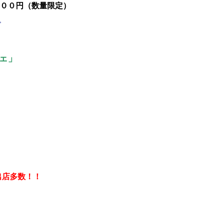
００円（数量限定）
ェ」
出店多数！！