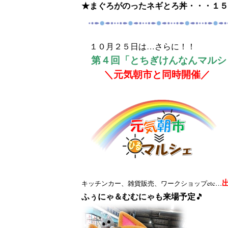
★まぐろがのったネギとろ丼・・・１５
１０
月２５日は…さらに！！
第４回
「とちぎけんなんマルシ
＼元気朝市と同時開催／
キッチンカー、雑貨販売、ワークショップetc…
ふぅにゃ＆むむにゃも来場予定
🎵