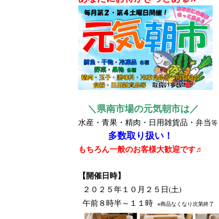
＼県南市場の元気朝市は／
水産・青果・精肉・日用雑貨品・弁当
等
多数取り扱い！
もちろん一般のお客様大歓迎です♬
【開催日時】
２０２５年１０
月２５
日(土)
午前８時半～１１時
※商品なくなり次第終了