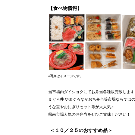
【食べ物情報】
※写真はイメージです。
当市場内ダイショクにてお弁当各種販売致します
まぐろ丼 やまぐろなかおち弁当等
市場ならでは
うな重やおにぎりセット等が大人気♬
県南市場人気のお弁当をぜひご賞味ください！
＜１０／２５のおすすめ品＞