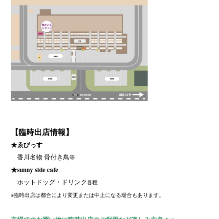
【臨時出店情報】
★ゑびっす
香川名物 骨付き鳥
等
★sunny side cafe
ホットドッグ・ドリンク
各種
※臨時出店は都合により変更または中止になる場合もあります。