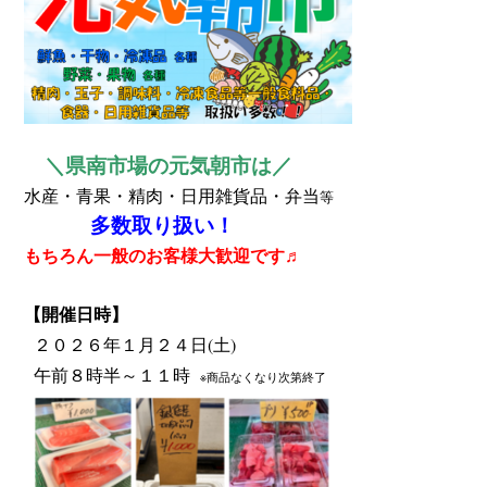
＼県南市場の元気朝市は／
水産・青果・精肉・日用雑貨品・弁当
等
多数取り扱い！
もちろん一般のお客様大歓迎です♬
【開催日時】
２０２６年１
月２４
日(土)
午前８時半～１１時
※商品なくなり次第終了