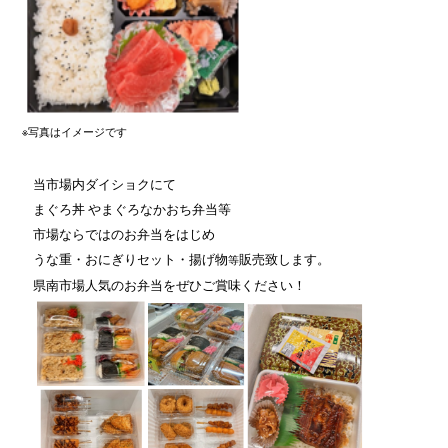
※写真はイメージです
当市場内ダイショクにて
まぐろ丼 やまぐろなかおち弁当等
市場ならではの
お弁当をはじめ
うな重・おにぎりセット・揚げ物
販売致します。
等
県南市場人気のお弁当をぜひご賞味ください！