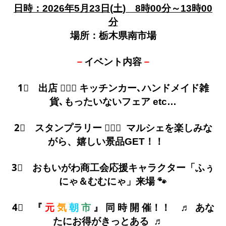
日時：2026年5月23日(土) 8時00分～13時00
分
場所：栃木県南市場
－
イベント内容
－
1⃣ 出店 ･･･ キッチンカー､ハンドメイド雑
貨､もったいないフェア etc…
2⃣ スタンプラリー ･･･ マルシェを楽しみな
がら、嬉しい景品GET！
！
3⃣ おもいがわ商工会応援キャラクター「ふぅ
にゃ＆むむにゃ」来場 🐾
4⃣ 『
元
気
朝
市
』
同 時 開 催！！ ♬ あな
たにお得がきっとある ♬